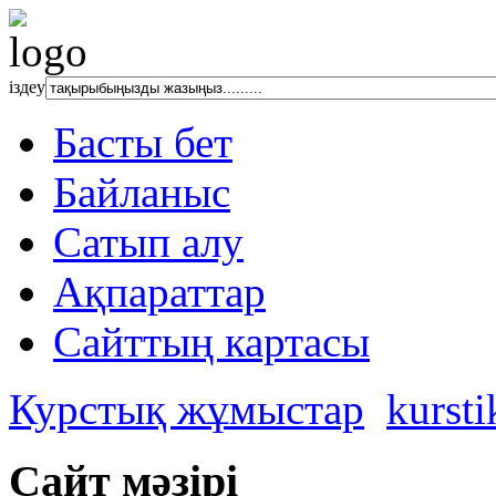
іздеу
Басты бет
Байланыс
Сатып алу
Ақпараттар
Сайттың картасы
Курстық жұмыстар
kursti
Сайт мәзірі