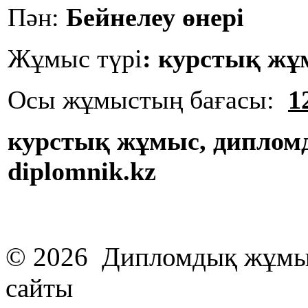
Пән:
Бейнелеу өнері
Жұмыс түрі
:
курстық жұ
Осы жұмыстың бағасы:
1
курстық жұмыс, диплом
diplomnik.kz
© 2026 Дипломдық жұмыс
сайты