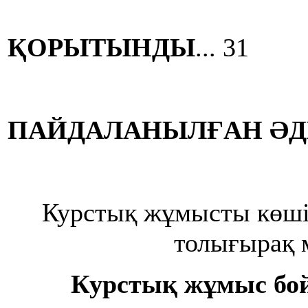
ҚОРЫТЫНДЫ
... 31
ПАЙДАЛАНЫЛҒАН ӘД
Курстық жұмысты көш
толығырақ 
Курстық жұмыс бо