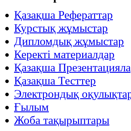
Қазақша Рефераттар
Курстық жұмыстар
Дипломдық жұмыстар
Керекті материалдар
Қазақша Презентацияла
Қазақша Тесттер
Электрондық оқулықта
Ғылым
Жоба тақырыптары