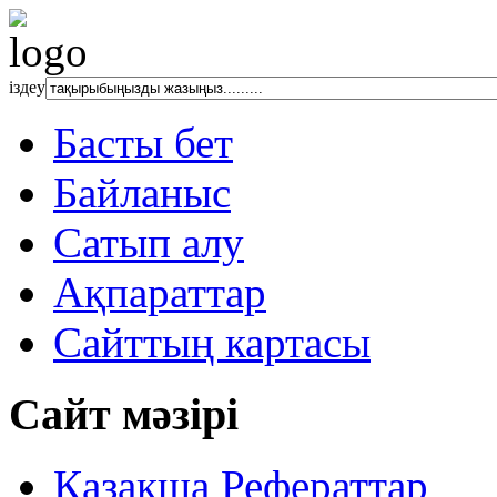
іздеу
Басты бет
Байланыс
Сатып алу
Ақпараттар
Сайттың картасы
Сайт мәзірі
Қазақша Рефераттар