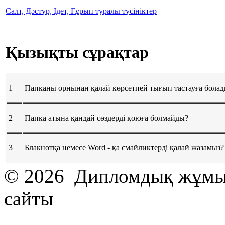
Салт, Дәстүр, Ідет, Ғұрып туралы түсініктер
Қызықты сұрақтар
1
Папканы орнынан қалай көрсетпей тығып тастауға бола
2
Папка атына қандай сөздерді қоюға болмайды?
3
Блакнотқа немесе Word - қа смайликтерді қалай жазамыз?
© 2026 Дипломдық жұмыс
сайты