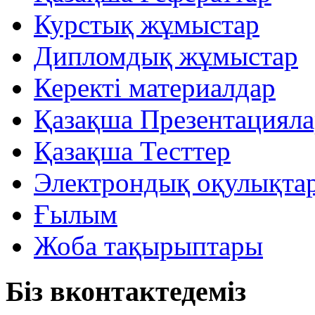
Курстық жұмыстар
Дипломдық жұмыстар
Керекті материалдар
Қазақша Презентацияла
Қазақша Тесттер
Электрондық оқулықта
Ғылым
Жоба тақырыптары
Біз вконтактедеміз