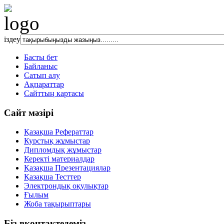
іздеу
Басты бет
Байланыс
Сатып алу
Ақпараттар
Сайттың картасы
Сайт мәзірі
Қазақша Рефераттар
Курстық жұмыстар
Дипломдық жұмыстар
Керекті материалдар
Қазақша Презентациялар
Қазақша Тесттер
Электрондық оқулықтар
Ғылым
Жоба тақырыптары
Біз вконтактедеміз