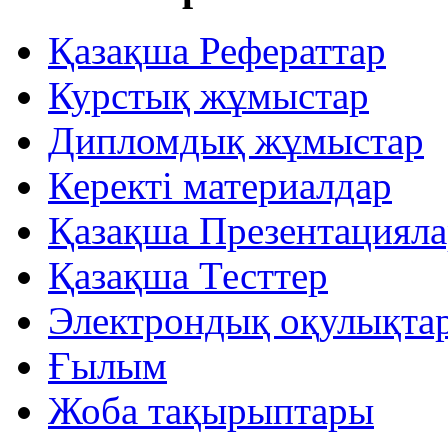
Қазақша Рефераттар
Курстық жұмыстар
Дипломдық жұмыстар
Керекті материалдар
Қазақша Презентацияла
Қазақша Тесттер
Электрондық оқулықта
Ғылым
Жоба тақырыптары