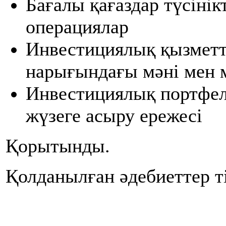
Бағалы қағаздар түсіні
операциялар
Инвестициялық қызметті
нарығындағы мәні мен 
Инвестициялық портфель
жүзеге асыру
ережесi
Қорытынды.
Қолданылған әдебиеттер ті