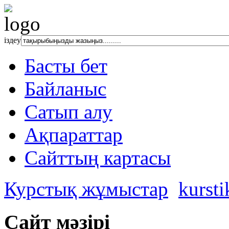
іздеу
Басты бет
Байланыс
Сатып алу
Ақпараттар
Сайттың картасы
Курстық жұмыстар
kurst
Сайт мәзірі