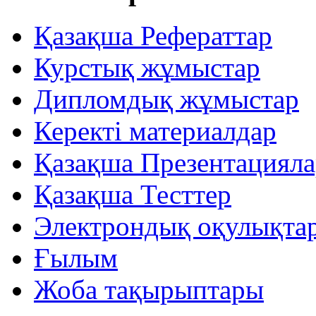
Қазақша Рефераттар
Курстық жұмыстар
Дипломдық жұмыстар
Керекті материалдар
Қазақша Презентацияла
Қазақша Тесттер
Электрондық оқулықта
Ғылым
Жоба тақырыптары