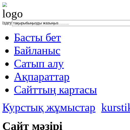
іздеу
Басты бет
Байланыс
Сатып алу
Ақпараттар
Сайттың картасы
Курстық жұмыстар
kursti
Сайт мәзірі