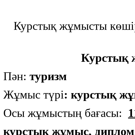
Курстық жұмысты көші
Курстық 
Пән:
туризм
Жұмыс түрі
:
курстық ж
Осы жұмыстың бағасы:
1
курстық жұмыс, дипло