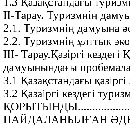
1.3 Қазақстандағы туризмнің 
ІІ-Тарау. Туризмнің даму
2.1. Туризмнің дамуына әсер ет
2.2. Туризмнің ұлттық эконом
ІІІ- Тарау.Қазіргі кездег
дамуынындағы пробемал
3.1 Қазақстандағы қазіргі за
3.2 Қазаіргі кездегі туризм –
ҚОРЫТЫНДЫ............................
ПАЙДАЛАНЫЛҒАН ӘДЕБИЕТТЕР......