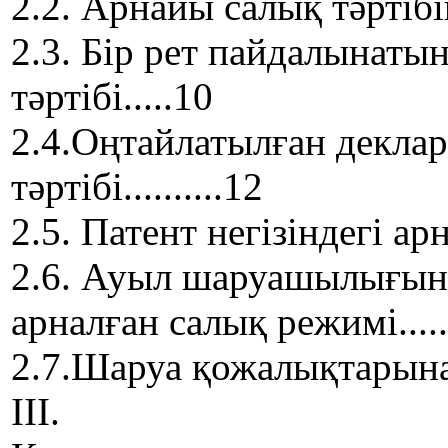
2.2. Арнайы салық тәртібін па
2.3. Бір рет пайдалынатын
тәртібі.....10
2.4.Оңтайлатылған деклар
тәртібі..........12
2.5. Патент негізіндегі арнай
2.6. Ауыл шаруашылығын
арналған салық режимі..............
2.7.Шаруа қожалықтарына а
III.