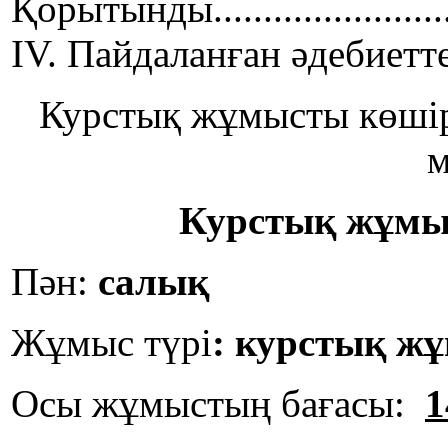
Қорытынды.............................
IV. Пайдаланған әдебиеттер.......
Курстық жұмысты көші
м
Курстық жұмы
Пән:
салық
Жұмыс түрі
:
курстық ж
Осы жұмыстың бағасы:
1