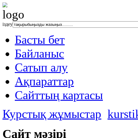
іздеу
Басты бет
Байланыс
Сатып алу
Ақпараттар
Сайттың картасы
Курстық жұмыстар
kursti
Сайт мәзірі