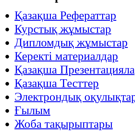
Қазақша Рефераттар
Курстық жұмыстар
Дипломдық жұмыстар
Керекті материалдар
Қазақша Презентацияла
Қазақша Тесттер
Электрондық оқулықта
Ғылым
Жоба тақырыптары