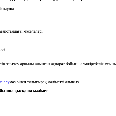
азмұны
азақстандағы мәселелері
есі
гтік зерттеу арқылы алынған ақпарат бойынша тәжіребелік ұсын
п алу
мәзірінен толығырақ мәліметті алыңыз
йынша қысқаша мәлімет