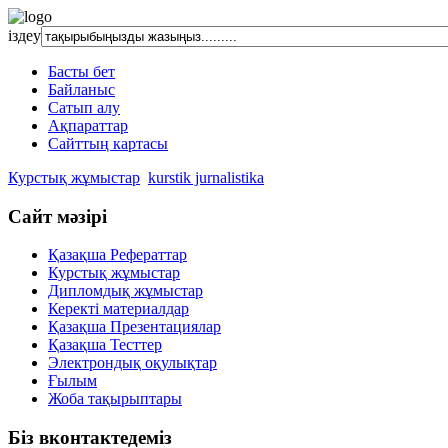
іздеу
Басты бет
Байланыс
Сатып алу
Ақпараттар
Сайттың картасы
Курстық жұмыстар
kurstik jurnalistika
Сайт мәзірі
Қазақша Рефераттар
Курстық жұмыстар
Дипломдық жұмыстар
Керекті материалдар
Қазақша Презентациялар
Қазақша Тесттер
Электрондық оқулықтар
Ғылым
Жоба тақырыптары
Біз вконтактедеміз