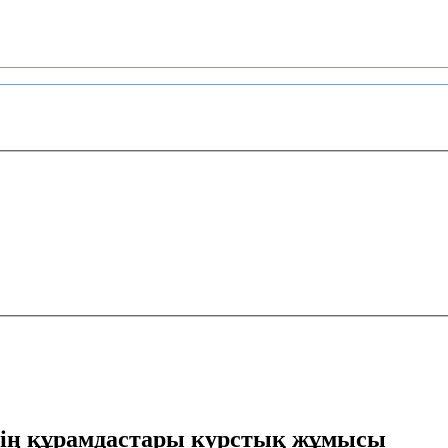
нің құрамдастары курстық жұмысы