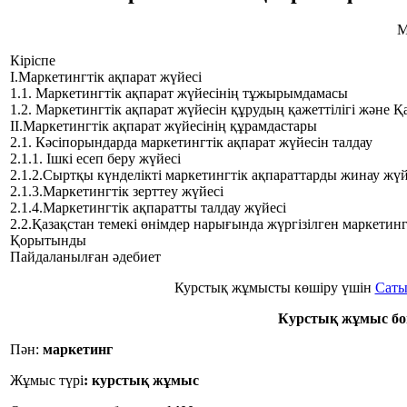
М
Кіріспе
I.Маркетингтік ақпарат жүйесі
1.1. Маркетингтік ақпарат жүйесінің тұжырымдамасы
1.2. Маркетингтік ақпарат жүйесін құрудың қажеттілігі және Қ
II.Маркетингтік ақпарат жүйесінің құрамдастары
2.1. Кәсіпорындарда маркетингтік ақпарат жүйесін талдау
2.1.1. Ішкі есеп беру жүйесі
2.1.2.Сыртқы күнделікті маркетингтік ақпараттарды жинау жүй
2.1.3.Маркетингтік зерттеу жүйесі
2.1.4.Маркетингтік ақпаратты талдау жүйесі
2.2.Қазақстан темекі өнімдер нарығында жүргізілген маркетин
Қорытынды
Пайдаланылған әдебиет
Курстық жұмысты көшіру үшін
Саты
Курстық жұмыс бо
Пән:
маркетинг
Жұмыс түрі
:
курстық жұмыс