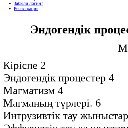
Забыли логин?
Регистрация
Эндогендік проц
М
Кіріспе 2
Эндогендік процестер 4
Магматизм 4
Магманың түрлері. 6
Интрузивтік тау жыныста