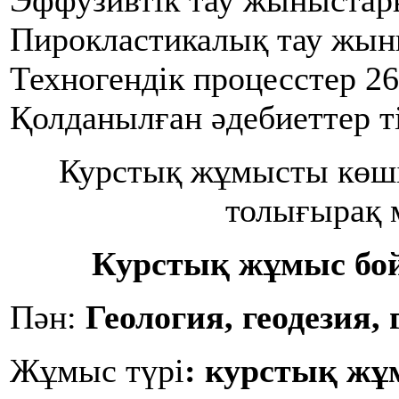
Эффузивтік тау жыныстар
Пирокластикалық тау жын
Техногендік процесстер 26
Қолданылған әдебиеттер ті
Курстық жұмысты көш
толығырақ 
Курстық жұмыс бо
Пән:
Геология, геодезия,
Жұмыс түрі
:
курстық жұ