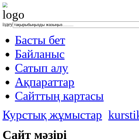
іздеу
Басты бет
Байланыс
Сатып алу
Ақпараттар
Сайттың картасы
Курстық жұмыстар
kurst
Сайт мәзірі