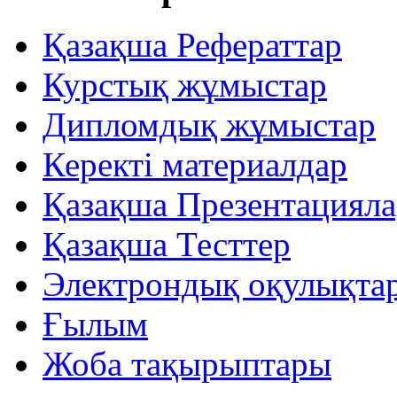
Қазақша Рефераттар
Курстық жұмыстар
Дипломдық жұмыстар
Керекті материалдар
Қазақша Презентацияла
Қазақша Тесттер
Электрондық оқулықта
Ғылым
Жоба тақырыптары