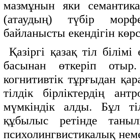
мазмұнын яки семантика
(атаудың) түбір морф
байланысты екендігін көрс
Қазіргі қазақ тіл білімі
басынан өткеріп отыр.
когнитивтік тұрғыдан қа
тілдік бірліктердің ант
мүмкіндік алды. Бұл ті
құбылыс ретінде таны
психолингвистикалық неме