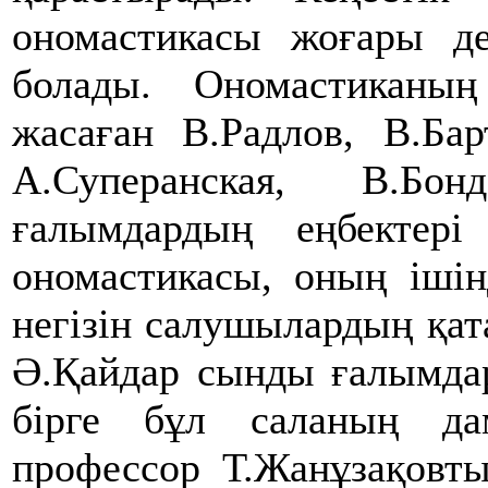
ономастикасы жоғары де
болады. Ономастиканың
жасаған В.Радлов, В.Бар
А.Суперанская, В.Бон
ғалымдардың еңбектер
ономастикасы, оның ішін
негізін салушылардың қат
Ә.Қайдар сынды ғалымдар
бірге бұл саланың да
профессор Т.Жанұзақовтың