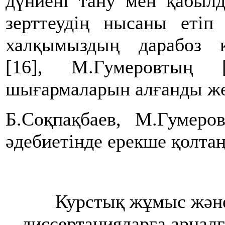
дүниені тану мен қабылд
зерттеудің нысаны етіп
халқымыздың дарабоз қ
[16], М.Гумеровтың [
шығармаларын алғанды жө
Б.Соқпақбаев, М.Гумеро
әдебиетінде ерекше қолта
Курстық жұмыс жән
диссертацияларға арналғ