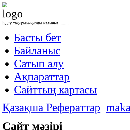
іздеу
Басты бет
Байланыс
Сатып алу
Ақпараттар
Сайттың картасы
Қазақша Рефераттар
maka
Сайт мәзірі