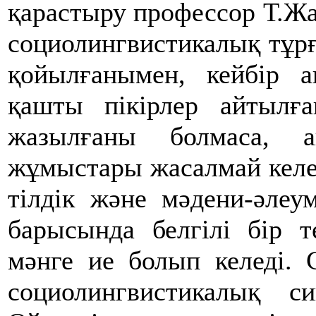
қарастыру профессор Т.Ж
социолингвистикалық тұрғ
қойылғанымен, кейбір а
қашты пікірлер айтылғ
жазылғаны болмаса, а
жұмыстары жасалмай келе
тілдік және мәдени-әлеу
барысында белгілі бір т
мәнге ие болып келеді. 
социолингвистикалық с