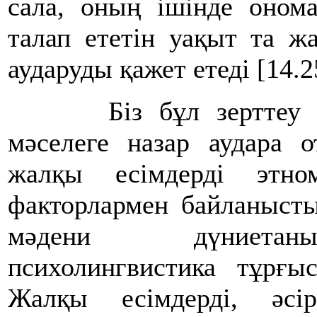
сала, оның ішінде онома
талап ететін уақыт та ж
аударуды қажет етеді
Біз бұл зерттеу жұм
мәселеге назар аудара о
жалқы есімдерді этно
факторлармен байланысты
мәдени дүниетаны
психолингвистика тұрғы
Жалқы есімдерді, әсі