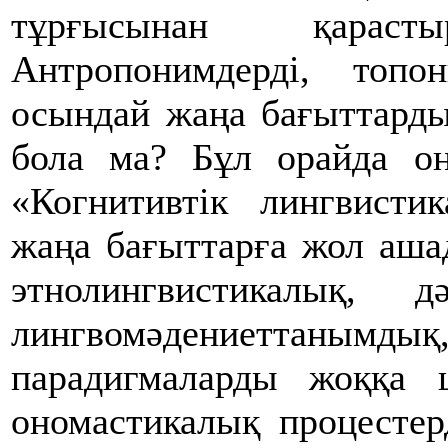
тұрғысынан қарас
Антропонимдерді, топон
осындай жаңа бағыттарды
бола ма? Бұл орайда о
«Когнитивтік лингвисти
жаңа бағыттарға жол ашад
этнолингвистикалық, д
лингвомәдениеттанымдық
парадигмаларды жоққа 
ономастикалық процестер