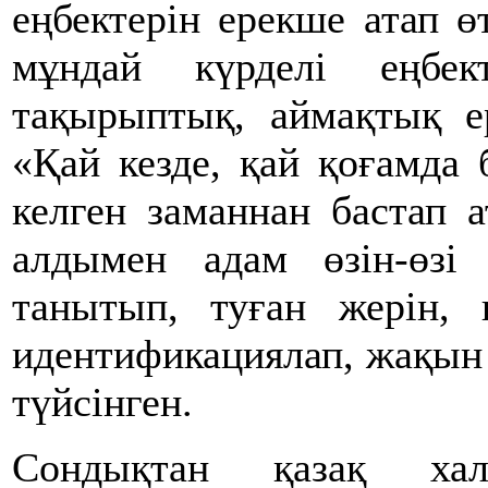
еңбектерін ерекше атап ө
мұндай күрделі еңбек
тақырыптық, аймақтық ер
«Қай кезде, қай қоғамда
келген заманнан бастап 
алдымен адам өзін-өзі
танытып, туған жерін,
идентификациялап, жақын
түйсінген.
Сондықтан қазақ хал