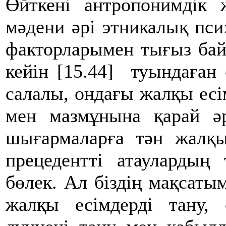
Өйткені антропонимдік 
мәдени әрі этникалық пс
факторларымен тығыз ба
кейін [15.44] туындаған 
салалы, ондағы жалқы есі
мен мазмұнына қарай ә
шығармаларға тән жалқы
прецедентті атаулардың
бөлек. Ал біздің мақсатым
жалқы есімдерді тану,