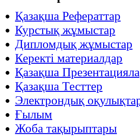
Қазақша Рефераттар
Курстық жұмыстар
Дипломдық жұмыстар
Керекті материалдар
Қазақша Презентацияла
Қазақша Тесттер
Электрондық оқулықта
Ғылым
Жоба тақырыптары