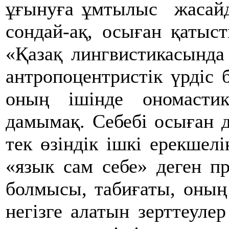
ұғынуға ұмтылыс жасайды»
сондай-ақ, осыған қатыст
«Қазақ лингвистикасында
антропоцентристік үрдіс 
оның ішінде ономастик
дамымақ. Себебі осыған д
тек өзіндік ішкі ерекшелі
«язык сам себе» деген пр
болмысы, табиғаты, оның
негізге алатын зерттеулер