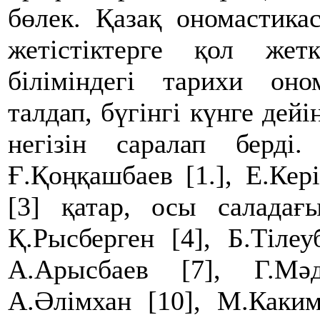
бөлек. Қазақ ономастика
жетістіктерге қол жет
біліміндегі тарихи оно
талдап, бүгінгі күнге де
негізін саралап берді
Ғ.Қоңқашбаев [1.], Е.Кер
[3] қатар, осы саладағ
Қ.Рысберген [4], Б.Тілеу
А.Арысбаев [7], Г.Мә
А.Әлімхан [10], М.Каким