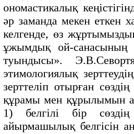
ономастикалық кеңістігінд
әр заманда мекен еткен х
келгенде, өз жұртымызды
ұжымдық ой-санасының ж
туындысы». Э.В.Cевор
этимологиялық зерттеудің
зерттеліп отырған сөзді
құрамы мен құрылымын а
1) белгілі бір сөзді
айырмашылық белгісін ан