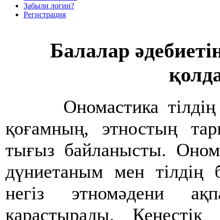
Забыли логин?
Регистрация
Балалар әдебиеті
қолд
Ономастика тілдің лек
қоғамның, этностың тар
тығыз байланысты. Оном
дүниетаным мен тілдің 
негіз этномәдени ақп
қарастырады. Кеңестік