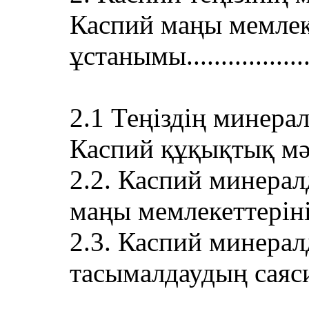
Каспий маңы мемлек
ұстанымы..................
2.1 Теңіздің минера
Каспий құқықтық мәртебе
2.2. Каспий минера
маңы мемлекеттерінің ұста
2.3. Каспий минера
тасымалдаудың саяси-құқы