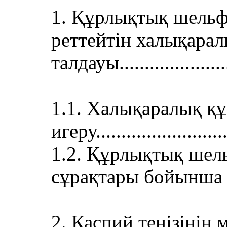
1. Құрлықтық шельф
реттейтін халықара
талдауы.........................
1.1. Халықаралық қ
игеру............................
1.2. Құрлықтық шел
сұрақтары бойынша ме
2. Каспий теңізінің