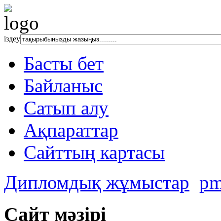
іздеу
Басты бет
Байланыс
Сатып алу
Ақпараттар
Сайттың картасы
Дипломдық жұмыстар
pm
Сайт мәзірі