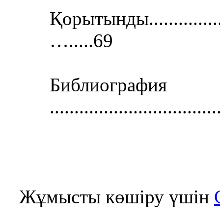
Қорытынды......................
….....69
Библиография
..................................
Жұмысты көшіру үшін