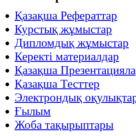
Қазақша Рефераттар
Курстық жұмыстар
Дипломдық жұмыстар
Керекті материалдар
Қазақша Презентацияла
Қазақша Тесттер
Электрондық оқулықта
Ғылым
Жоба тақырыптары