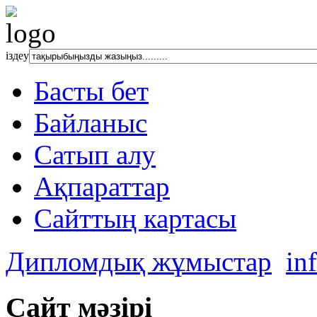
іздеу
Басты бет
Байланыс
Сатып алу
Ақпараттар
Сайттың картасы
Дипломдық жұмыстар
in
Сайт мәзірі