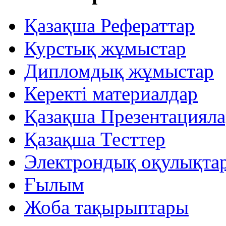
Қазақша Рефераттар
Курстық жұмыстар
Дипломдық жұмыстар
Керекті материалдар
Қазақша Презентацияла
Қазақша Тесттер
Электрондық оқулықта
Ғылым
Жоба тақырыптары