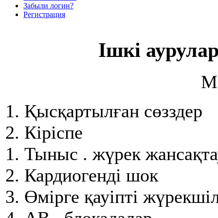
Забыли логин?
Регистрация
Ішкі аурула
М
1. Қысқартылған сөзздер
2. Кіріспе
1. Тыныс . жүрек жансақт
2. Кардиогенді шок
3. Өмірге қауіпті жүрекші