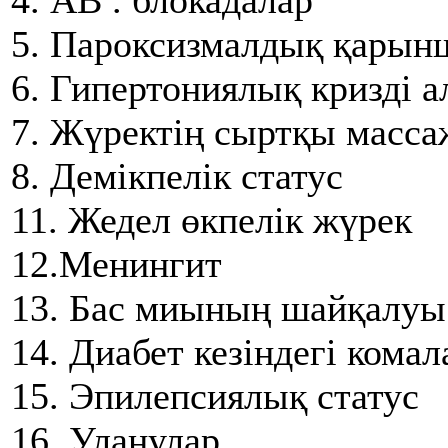
4. АВ . блокадалар
5. Пароксизмалдық қарын
6. Гипертониялық кризді 
7. Жүректің сыртқы масс
8. Демікпелік статус
11. Жедел өкпелік жүрек
12.Менингит
13. Бас миының шайқалуы
14. Диабет кезіндегі комал
15. Эпилепсиялық статус
16. Уланулар