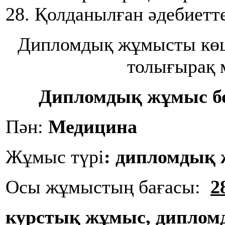
28. Қолданылған әдебиетт
Дипломдық жұмысты кө
толығырақ 
Дипломдық жұмыс б
Пән:
Медицина
Жұмыс түрі
:
дипломдық
Осы жұмыстың бағасы:
2
курстық жұмыс, диплом