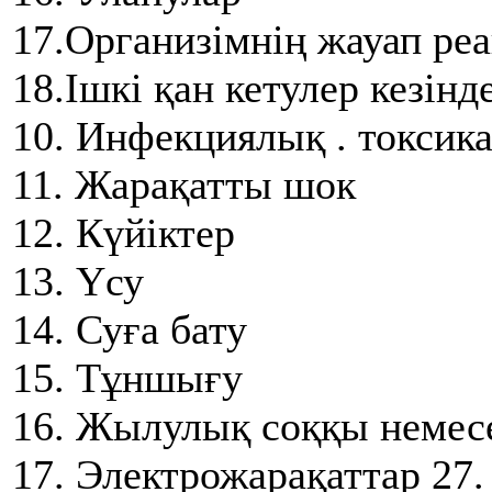
17.Организімнің жауап ре
18.Ішкі қан кетулер кезін
10. Инфекциялық . токсик
11. Жарақатты шок
12. Күйіктер
13. Үсу
14. Суға бату
15. Тұншығу
16. Жылулық соққы немес
17. Электрожарақаттар 27.