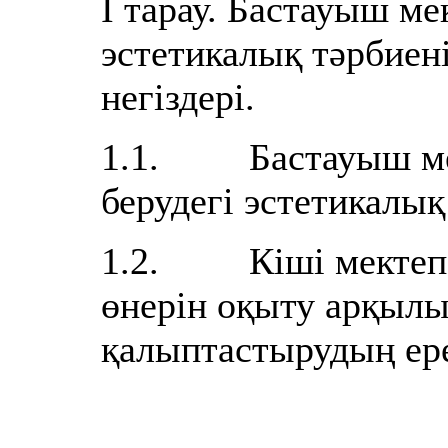
І тарау. Бастауыш м
эстетикалық тәрбиен
негіздері.
1.1. Бастауыш мек
берудегі эстетикалық
1.2. Кіші мектеп 
өнерін оқыту арқылы
қалыптастырудың ере