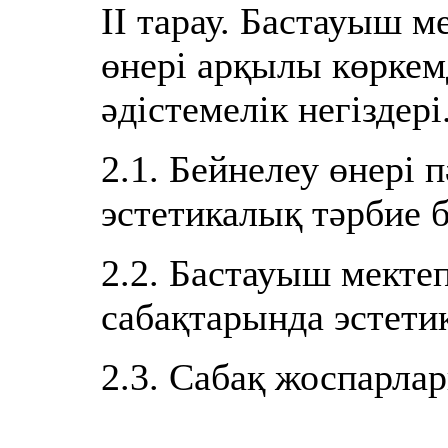
ІІ тарау. Бастауыш 
өнері арқылы көркем
әдістемелік негіздері
2.1. Бейнелеу өнері 
эстетикалық тәрбие бе
2.2. Бастауыш мекте
сабақтарында эстети
2.3. Сабақ жоспарла