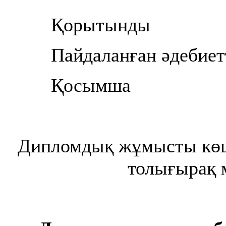
Қорытынды
Пайдаланған әдебиет
Қосымша
Дипломдық жұмысты кө
толығырақ 