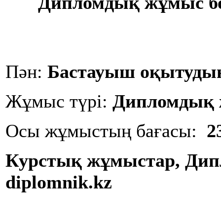
Дипломдық жұмыс б
Пән:
Бастауыш оқытудың 
Жұмыс түрі:
Дипломдық
Осы жұмыстың бағасы:
2
Курстық
жұмыстар
, Ди
diplomnik.kz