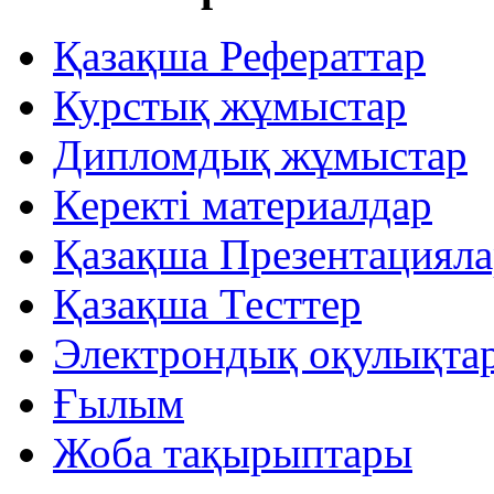
Қазақша Рефераттар
Курстық жұмыстар
Дипломдық жұмыстар
Керекті материалдар
Қазақша Презентацияла
Қазақша Тесттер
Электрондық оқулықта
Ғылым
Жоба тақырыптары