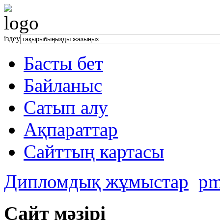
іздеу
Басты бет
Байланыс
Сатып алу
Ақпараттар
Сайттың картасы
Дипломдық жұмыстар
pm
Сайт мәзірі