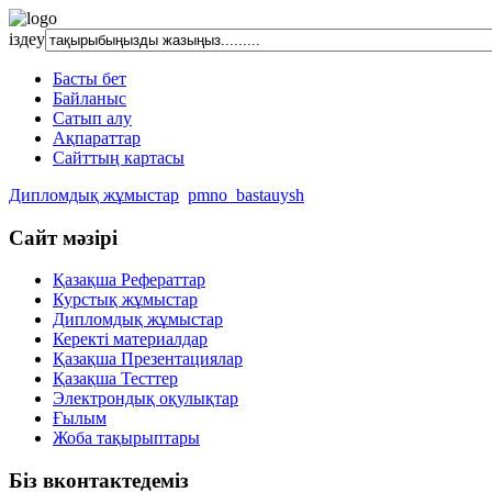
іздеу
Басты бет
Байланыс
Сатып алу
Ақпараттар
Сайттың картасы
Дипломдық жұмыстар
pmno_bastauysh
Сайт мәзірі
Қазақша Рефераттар
Курстық жұмыстар
Дипломдық жұмыстар
Керекті материалдар
Қазақша Презентациялар
Қазақша Тесттер
Электрондық оқулықтар
Ғылым
Жоба тақырыптары
Біз вконтактедеміз