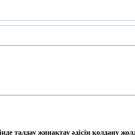
сінде талдау жинақтау әдісін қолдану ж