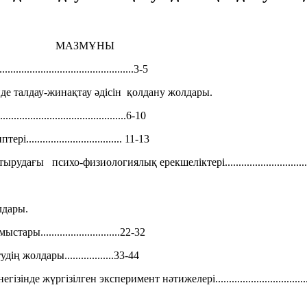
МАЗМҰНЫ
.................................................3-5
інде талдау-жинақтау әдісін қолдану жолдары.
......................................6-10
................................ 11-13
хо-физиологиялық ерекшеліктері...........................................
лдары.
............................22-32
жолдары..................33-44
ргізілген эксперимент нәтижелері..............................................