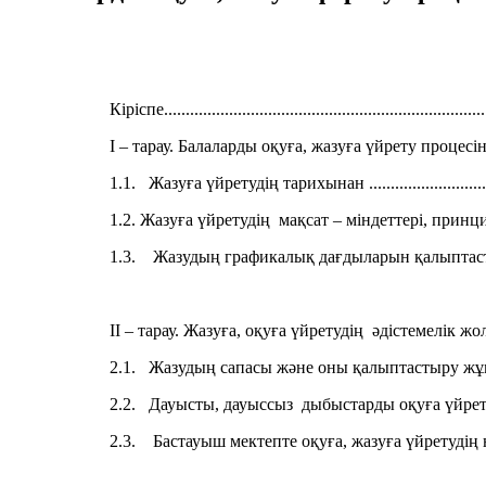
Кіріспе..........................................................................
I – тарау. Балаларды оқуға, жазуға үйрету процес
1.1. Жазуға үйретудің тарихынан ...................................
1.2. Жазуға үйретудің мақсат – міндеттері, принциптері...
1.3. Жазудың графикалық дағдыларын қалыптастырудағы пси
II – тарау. Жазуға, оқуға үйретудің әдістемелік жо
2.1. Жазудың сапасы және оны қалыптастыру жұмыстары.
2.2. Дауысты, дауыссыз дыбыстарды оқуға үйретудің 
2.3. Бастауыш мектепте оқуға, жазуға үйретудің негізінде жү