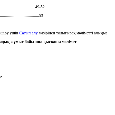
..................................49-52
....................................53
шіру үшін
Сатып алу
мәзірінен толығырақ мәліметті алыңыз
мдық жұмыс бойынша қысқаша мәлімет
kz