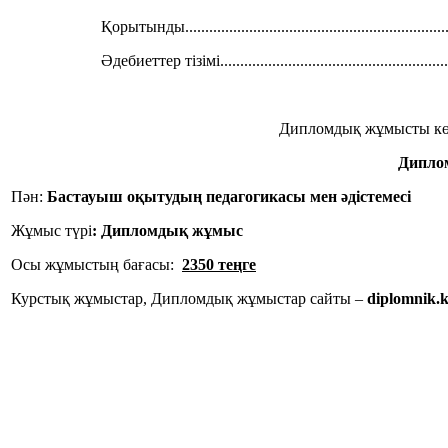
Қорытынды..................................................................
Әдебиеттер тізімі...........................................................
Дипломдық жұмысты кө
Дипло
Пән:
Бастауыш оқытудың педагогикасы мен әдістемесі
Жұмыс түрі
:
Дипломдық жұмыс
Осы жұмыстың бағасы:
2350 теңге
Курстық жұмыстар, Дипломдық жұмыстар сайты –
diplomnik.