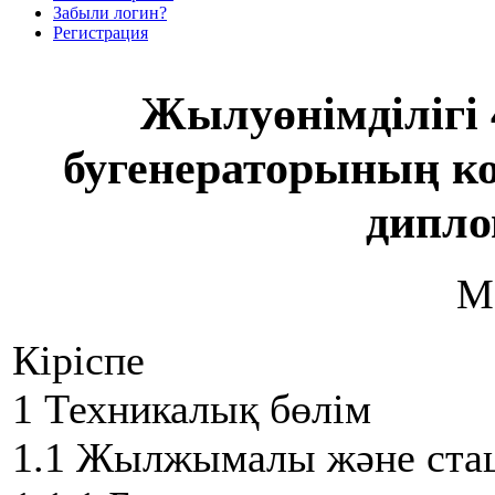
Забыли логин?
Регистрация
Жылуөнімділігі
бугенераторының ко
дипл
М
Кіріспе
1 Техникалық бөлім
1.1 Жылжымалы және стац