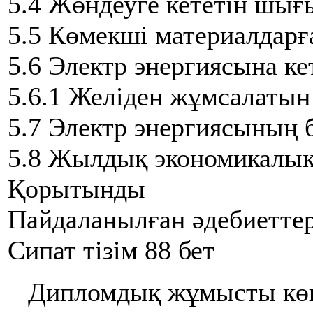
5.4 Жөндеуге кететін шығ
5.5 Көмекші материалдарғ
5.6 Электр энергиясына к
5.6.1 Желіден жұмсалатын
5.7 Электр энергиясының 
5.8 Жылдық экономикалық 
Қорытынды
Пайдаланылған әдебиеттер
Сипат тізім 88 бет
Дипломдық жұмысты кө