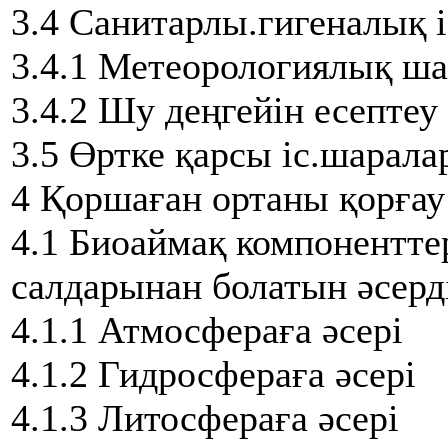
3.4 Санитарлы.гигеналық 
3.4.1 Метеорологиялық ша
3.4.2 Шу деңгейін есептеу
3.5 Өртке қарсы іс.шарала
4 Қоршаған ортаны қорғау
4.1 Биоаймақ компоненттер
салдарынан болатын әсерд
4.1.1 Атмосфераға әсері
4.1.2 Гидросфераға әсері
4.1.3 Литосфераға әсері