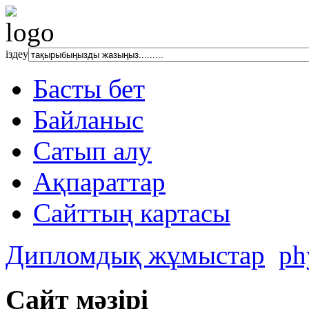
іздеу
Басты бет
Байланыс
Сатып алу
Ақпараттар
Сайттың картасы
Дипломдық жұмыстар
ph
Сайт мәзірі