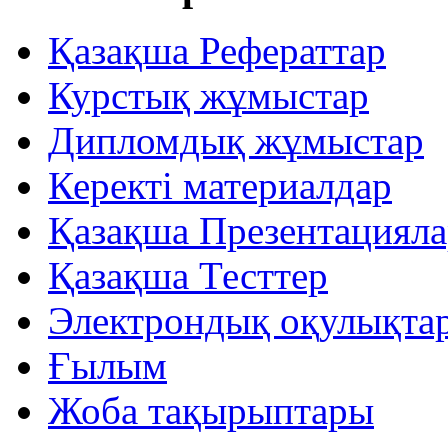
Қазақша Рефераттар
Курстық жұмыстар
Дипломдық жұмыстар
Керекті материалдар
Қазақша Презентацияла
Қазақша Тесттер
Электрондық оқулықта
Ғылым
Жоба тақырыптары