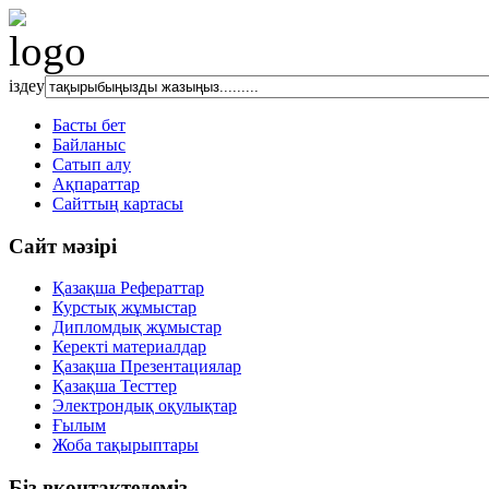
іздеу
Басты бет
Байланыс
Сатып алу
Ақпараттар
Сайттың картасы
Сайт мәзірі
Қазақша Рефераттар
Курстық жұмыстар
Дипломдық жұмыстар
Керекті материалдар
Қазақша Презентациялар
Қазақша Тесттер
Электрондық оқулықтар
Ғылым
Жоба тақырыптары
Біз вконтактедеміз